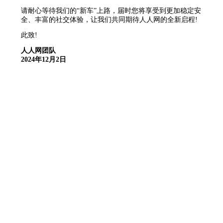
请耐心等待我们的“新车”上路，届时您将享受到更加稳定安
全、丰富的社交体验，让我们共同期待人人网的全新启程!
此致!
人人网团队
2024年12月2日
公司全称：成都人人互娱科技有限公司
违法信息不良举报电话：010-87538607
邮箱：jubao@infinities.com.cn
蜀ICP备2021009929号-11
人人网©2025