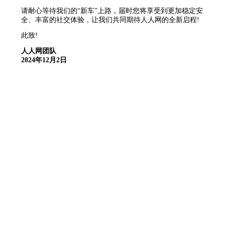
请耐心等待我们的“新车”上路，届时您将享受到更加稳定安
全、丰富的社交体验，让我们共同期待人人网的全新启程!
此致!
人人网团队
2024年12月2日
公司全称：成都人人互娱科技有限公司
违法信息不良举报电话：010-87538607
邮箱：jubao@infinities.com.cn
蜀ICP备2021009929号-11
人人网©2025